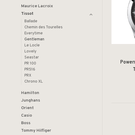
Maurice Lacroix
Tissot
Ballade
Chemin des Tourelles
Everytime
Gentleman
Le Locle
Lovely
Seastar
Power
PR 100
PR516
PRX
Chrono XL
Hamilton
Junghans
Orient
Casio
Boss
Tommy Hilfiger