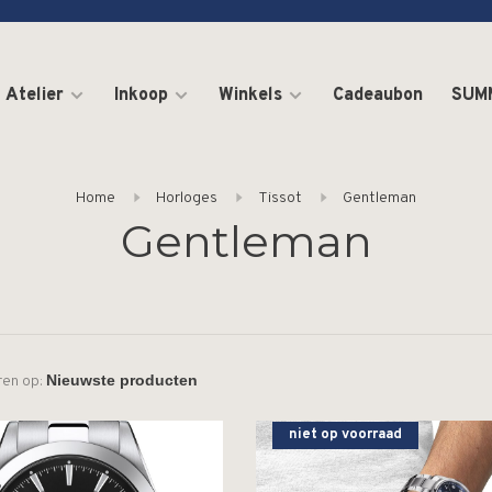
Atelier
Inkoop
Winkels
Cadeaubon
SUM
Home
Horloges
Tissot
Gentleman
Gentleman
ren op:
niet op voorraad