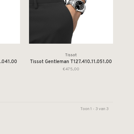
Tissot
1.041.00
Tissot Gentleman T127.410.11.051.00
€475,00
Toon 1 - 3 van 3