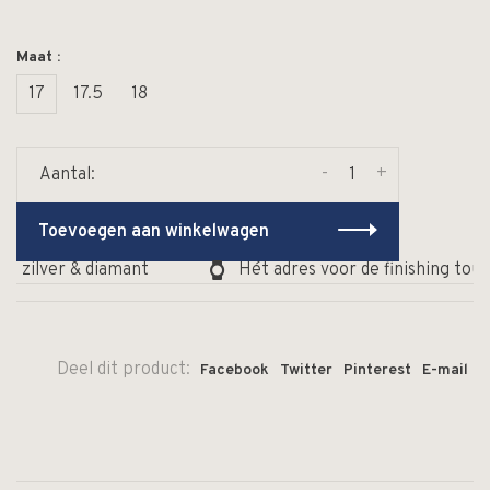
Maat :
17
17.5
18
-
+
Aantal:
Toevoegen aan winkelwagen
, zilver & diamant
Hét adres voor de finishing touc
Deel dit product:
Facebook
Twitter
Pinterest
E-mail